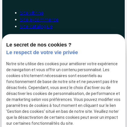
Site vitrine
Site e-commerce
Site catalogue
Booster mon site internet
Le secret de nos cookies ?
Le respect de votre vie privée
Audit/Conseil
Facebook/Google Ads
Notre site utilise des cookies pour améliorer votre expérience
Référencement naturel
de navigation et vous offrir un contenu personnalisé. Les
Marketing digital
cookies strictement nécessaires sont essentiels au
fonctionnement de base de notre site et ne peuvent pas être
Liens utiles
désactivés. Cependant, vous avez le choix d'activer ou de
désactiver les cookies de personnalisation, de performance et
de marketing selon vos préférences. Vous pouvez modifier vos
Hotline
paramètres de cookies à tout moment en cliquant sur le lien
Paiement en ligne
'Gestion des cookies' situé en bas de notre site. Veuillez noter
Mentions légales
que la désactivation de certains cookies peut avoir un impact
sur certaines fonctionnalités du site.
Politique de confidentialité