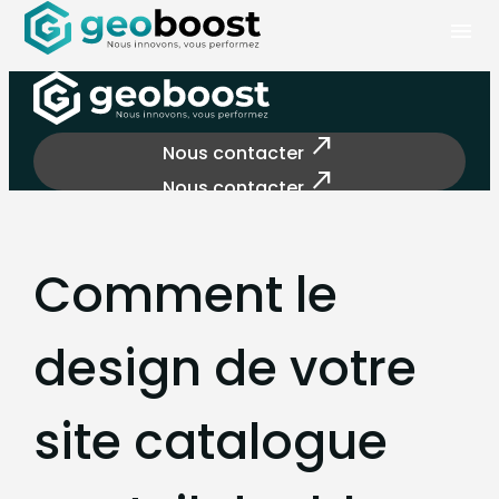
Panneau de gestion des cookies
menu
north_east
Nous contacter
north_east
Nous contacter
Comment le
design de votre
site catalogue