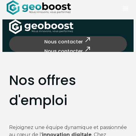
Panneau de gestion des cookies
menu
north_east
Nous contacter
north_east
Nous contacter
Nos offres
d'emploi
Rejoignez une équipe dynamique et passionnée
au cœur de l'
innovation digitale
. Chez