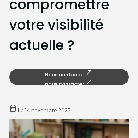
compromettre
votre visibilité
actuelle ?
north_east
Nous contacter
north_east
Nous contacter
calendar_month
Le
14 novembre 2025