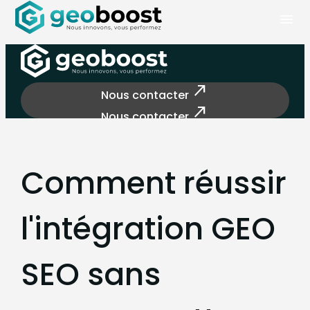
Panneau de gestion des cookies
menu
north_east
Nous contacter
north_east
Nous contacter
Comment réussir
l'intégration GEO
SEO sans