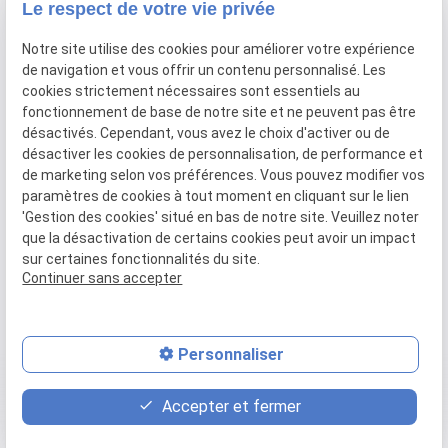
Le respect de votre vie privée
Audit/Conseil
Facebook/Google Ads
Notre site utilise des cookies pour améliorer votre expérience
Référencement naturel
de navigation et vous offrir un contenu personnalisé. Les
Marketing digital
cookies strictement nécessaires sont essentiels au
fonctionnement de base de notre site et ne peuvent pas être
Liens utiles
désactivés. Cependant, vous avez le choix d'activer ou de
désactiver les cookies de personnalisation, de performance et
de marketing selon vos préférences. Vous pouvez modifier vos
Hotline
paramètres de cookies à tout moment en cliquant sur le lien
Paiement en ligne
'Gestion des cookies' situé en bas de notre site. Veuillez noter
Mentions légales
que la désactivation de certains cookies peut avoir un impact
sur certaines fonctionnalités du site.
Politique de confidentialité
Continuer sans accepter
Gestion des cookies
Plan du site
Personnaliser
place
contact_page
phone
Accepter et fermer
Plan d'accès
Contact
03 59 57 51 24