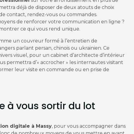
ofessionnel
sur votre arrondissement en plus de
mettra déjà de disposer de deux atouts de choix
s de contact, rendez-vous ou commandes.
s moyens de renforcer votre communication en ligne ?
e montrer ce qui vous rend unique.
comme un couvreur formé à l’entretien de
ngers parlant persan, chinois ou ukrainien. Ce
vers visuel, pour un cabinet d’architecte d’intérieur
 permettra d’« accrocher » les internautes visitant
sformer leur visite en commande ou en prise de
à vous sortir du lot
ion digitale à Massy
, pour vous accompagner dans
z donc de nombreux moyens de vous mettre en avant