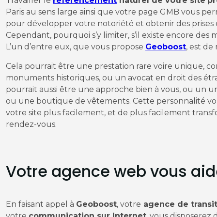
Travailler le
référencement
naturel de votre site
pr
Paris au sens large ainsi que votre page GMB vous per
pour développer votre notoriété et obtenir des prise
Cependant, pourquoi s’y limiter, s’il existe encore de
L’un d’entre eux, que vous propose
Geoboost
, est d
Cela pourrait être une prestation rare voire unique, 
monuments historiques, ou un avocat en droit des étra
pourrait aussi être une approche bien à vous, ou un uni
ou une boutique de vêtements. Cette personnalité vous
votre site plus facilement, et de plus facilement tran
rendez-vous.
Votre agence web vous aide 
En faisant appel à
Geoboost
, votre
agence de transit
votre
communication sur Internet
, vous disposere