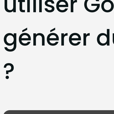
utiliser 
générer d
?