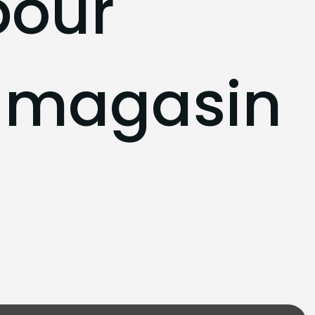
pour
n magasin