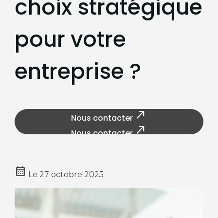
choix stratégique
pour votre
entreprise ?
north_east
Nous contacter
north_east
Nous contacter
calendar_month
Le
27 octobre 2025