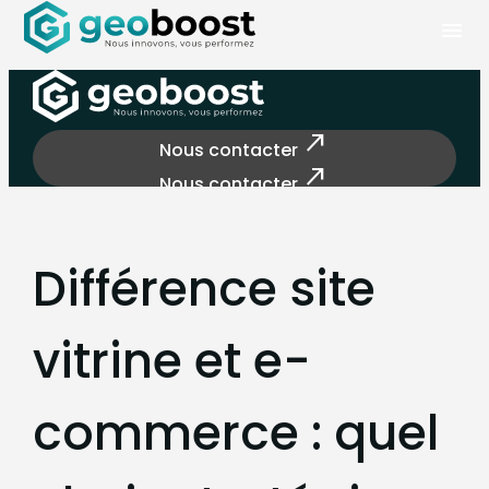
Panneau de gestion des cookies
menu
north_east
Nous contacter
north_east
Nous contacter
Différence site
vitrine et e-
commerce : quel