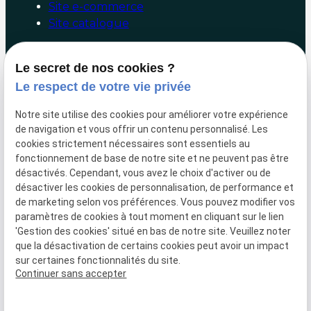
Site e-commerce
Site catalogue
Booster mon site internet
Le secret de nos cookies ?
Le respect de votre vie privée
Audit/Conseil
Facebook/Google Ads
Notre site utilise des cookies pour améliorer votre expérience
Référencement naturel
de navigation et vous offrir un contenu personnalisé. Les
Marketing digital
cookies strictement nécessaires sont essentiels au
fonctionnement de base de notre site et ne peuvent pas être
Liens utiles
désactivés. Cependant, vous avez le choix d'activer ou de
désactiver les cookies de personnalisation, de performance et
de marketing selon vos préférences. Vous pouvez modifier vos
Hotline
paramètres de cookies à tout moment en cliquant sur le lien
Paiement en ligne
'Gestion des cookies' situé en bas de notre site. Veuillez noter
Mentions légales
que la désactivation de certains cookies peut avoir un impact
sur certaines fonctionnalités du site.
Politique de confidentialité
Continuer sans accepter
Gestion des cookies
Plan du site