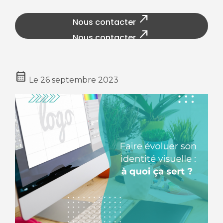
north_east
Nous contacter
north_east
Nous contacter
calendar_month
Le
26 septembre 2023