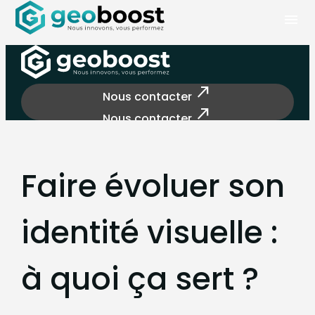
Panneau de gestion des cookies
menu
north_east
Nous contacter
north_east
Nous contacter
Faire évoluer son
identité visuelle :
à quoi ça sert ?