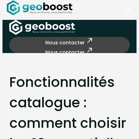
Panneau de gestion des cookies
menu
north_east
Nous contacter
north_east
Nous contacter
Fonctionnalités
catalogue :
comment choisir