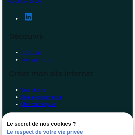
03 59 57 51 24
Découvrir
L'équipe
Nos agences
Créer mon site internet
Site vitrine
Site e-commerce
Site catalogue
Booster mon site internet
Le secret de nos cookies ?
Le respect de votre vie privée
Audit/Conseil