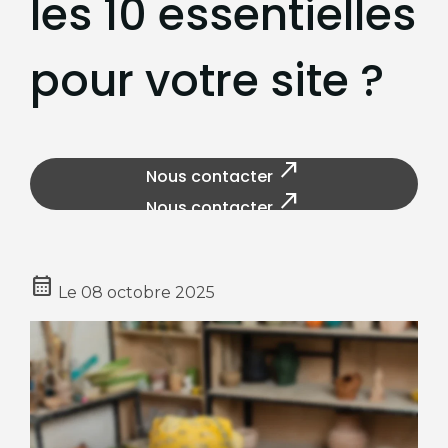
les 10 essentielles
pour votre site ?
north_east
Nous contacter
north_east
Nous contacter
calendar_month
Le
08 octobre 2025