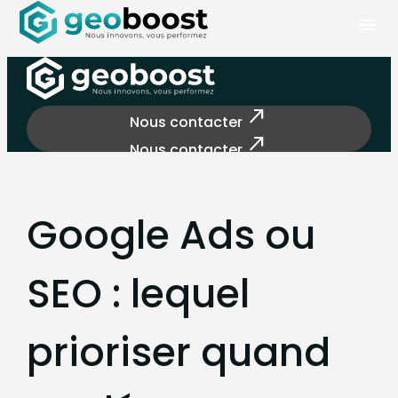
Panneau de gestion des cookies
menu
north_east
Nous contacter
north_east
Nous contacter
Google Ads ou
SEO : lequel
prioriser quand