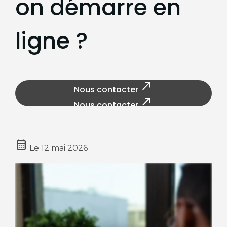
on démarre en
ligne ?
north_east
Nous contacter
north_east
Nous contacter
calendar_month
Le
12 mai 2026