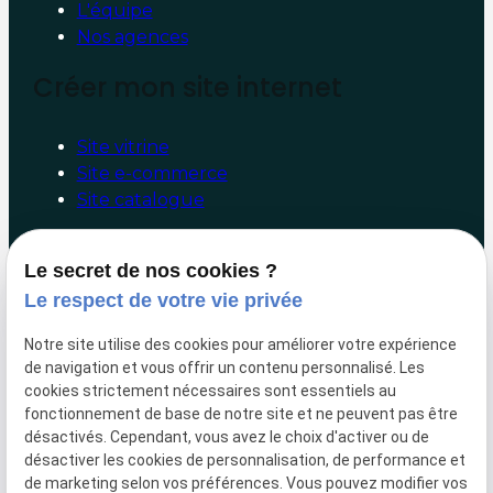
L'équipe
Nos agences
Créer mon site internet
Site vitrine
Site e-commerce
Site catalogue
Booster mon site internet
Le secret de nos cookies ?
Le respect de votre vie privée
Audit/Conseil
Facebook/Google Ads
Notre site utilise des cookies pour améliorer votre expérience
Référencement naturel
de navigation et vous offrir un contenu personnalisé. Les
Marketing digital
cookies strictement nécessaires sont essentiels au
fonctionnement de base de notre site et ne peuvent pas être
Liens utiles
désactivés. Cependant, vous avez le choix d'activer ou de
désactiver les cookies de personnalisation, de performance et
de marketing selon vos préférences. Vous pouvez modifier vos