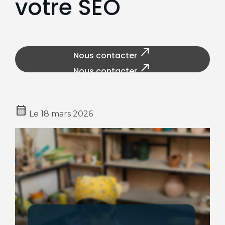
votre SEO
north_east
Nous contacter
north_east
Nous contacter
calendar_month
Le
18 mars 2026