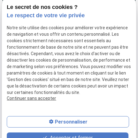
Booster mon site internet
Le secret de nos cookies ?
Le respect de votre vie privée
Audit/Conseil
Facebook/Google Ads
Notre site utilise des cookies pour améliorer votre expérience
Référencement naturel
de navigation et vous offrir un contenu personnalisé. Les
Marketing digital
cookies strictement nécessaires sont essentiels au
fonctionnement de base de notre site et ne peuvent pas être
Liens utiles
désactivés. Cependant, vous avez le choix d'activer ou de
désactiver les cookies de personnalisation, de performance et
de marketing selon vos préférences. Vous pouvez modifier vos
Hotline
paramètres de cookies à tout moment en cliquant sur le lien
Paiement en ligne
'Gestion des cookies' situé en bas de notre site. Veuillez noter
Mentions légales
que la désactivation de certains cookies peut avoir un impact
sur certaines fonctionnalités du site.
Politique de confidentialité
Continuer sans accepter
Gestion des cookies
Plan du site
Personnaliser
place
contact_page
phone
Accepter et fermer