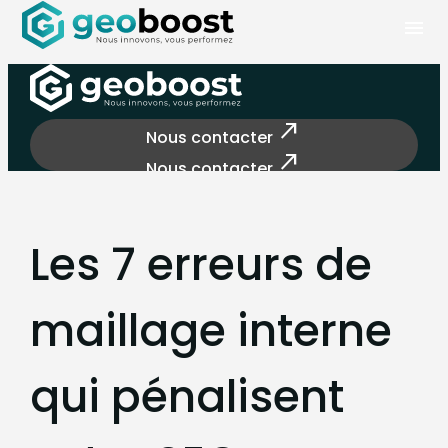
Panneau de gestion des cookies
menu
north_east
Nous contacter
north_east
Nous contacter
Les 7 erreurs de
maillage interne
qui pénalisent