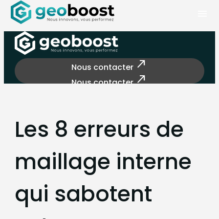
Panneau de gestion des cookies
menu
north_east
Nous contacter
north_east
Nous contacter
Les 8 erreurs de
maillage interne
qui sabotent