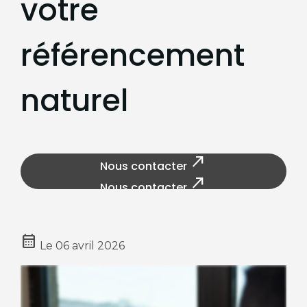
votre
référencement
naturel
north_east
Nous contacter
north_east
Nous contacter
calendar_month
Le
06 avril 2026