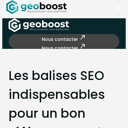
Panneau de gestion des cookies
menu
north_east
Nous contacter
north_east
Nous contacter
Les balises SEO
indispensables
pour un bon