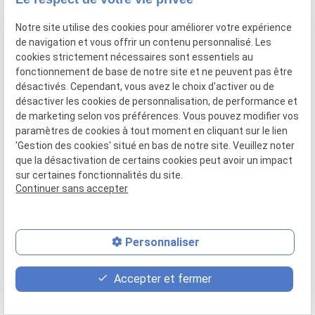
Notre site utilise des cookies pour améliorer votre expérience
Abonnez-vous à
de navigation et vous offrir un contenu personnalisé. Les
cookies strictement nécessaires sont essentiels au
fonctionnement de base de notre site et ne peuvent pas être
notre newsletter
désactivés. Cependant, vous avez le choix d'activer ou de
désactiver les cookies de personnalisation, de performance et
de marketing selon vos préférences. Vous pouvez modifier vos
paramètres de cookies à tout moment en cliquant sur le lien
'Gestion des cookies' situé en bas de notre site. Veuillez noter
que la désactivation de certains cookies peut avoir un impact
Inscrivez-vous à notre newsletter pour avoir les
sur certaines fonctionnalités du site.
dernières nouveautés et informations
Continuer sans accepter
directement dans votre boîte mail.
Personnaliser
place
contact_page
phone
Accepter et fermer
Plan d'accès
Contact
03 59 57 51 24