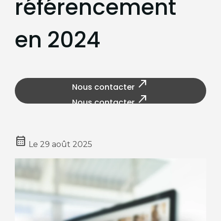
référencement
en 2024
north_east
Nous contacter
north_east
Nous contacter
calendar_month
Le
29 août 2025