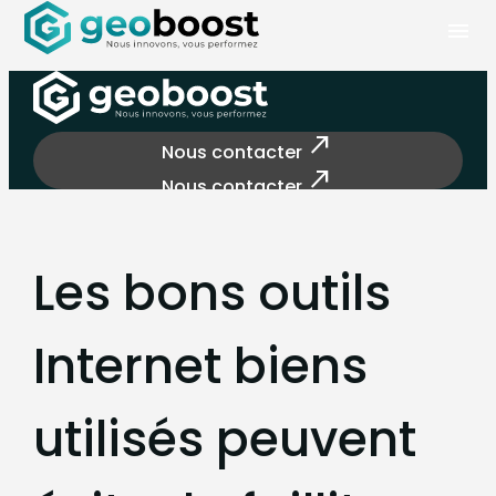
Panneau de gestion des cookies
menu
north_east
Nous contacter
north_east
Nous contacter
Les bons outils
Internet biens
utilisés peuvent