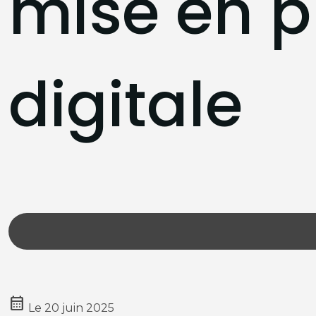
mise en p
digitale
calendar_month
Le
20 juin 2025