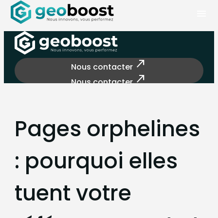
Panneau de gestion des cookies
menu
north_east
Nous contacter
north_east
Nous contacter
Pages orphelines
: pourquoi elles
tuent votre