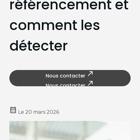
référencement et
comment les
détecter
north_east
Nous contacter
north_east
Nous contacter
calendar_month
Le
20 mars 2026