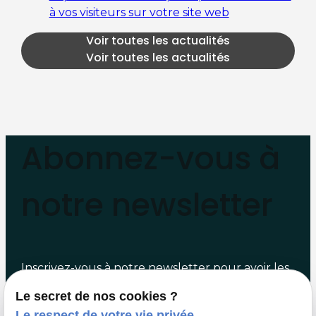
à vos visiteurs sur votre site web
Voir toutes les actualités
Voir toutes les actualités
Abonnez-vous à
notre newsletter
Inscrivez-vous à notre newsletter pour avoir les
dernières nouveautés et informations
Le secret de nos cookies ?
directement dans votre boîte mail.
Le respect de votre vie privée