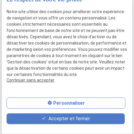
Notre site utilise des cookies pour améliorer votre expérience
de navigation et vous offrir un contenu personnalisé. Les
cookies strictement nécessaires sont essentiels au
fonctionnement de base de notre site et ne peuvent pas être
désactivés. Cependant, vous avez le choix d'activer ou de
désactiver les cookies de personnalisation, de performance et
de marketing selon vos préférences. Vous pouvez modifier vos
Nous contacter
paramètres de cookies à tout moment en cliquant sur le lien
'Gestion des cookies' situé en bas de notre site. Veuillez noter
que la désactivation de certains cookies peut avoir un impact
03 59 57 51 24
sur certaines fonctionnalités du site.
Continuer sans accepter
Personnaliser
Découvrir
place
contact_page
phone
Accepter et fermer
L'équipe
Plan d'accès
Contact
03 59 57 51 24
Nos agences