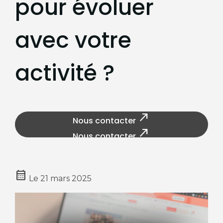
pour évoluer
avec votre
activité ?
north_east
Nous contacter
north_east
Nous contacter
calendar_month
Le
21 mars 2025