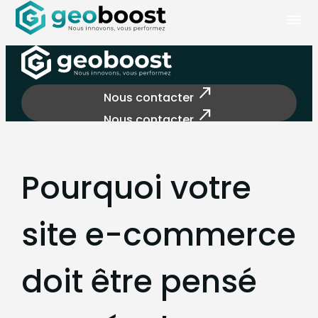
Panneau de gestion des cookies
menu
north_east
Nous contacter
north_east
Nous contacter
Pourquoi votre
site e-commerce
doit être pensé