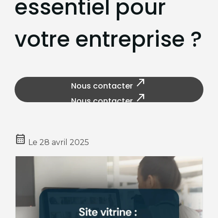
essentiel pour
votre entreprise ?
north_east
Nous contacter
north_east
Nous contacter
calendar_month
Le
28 avril 2025