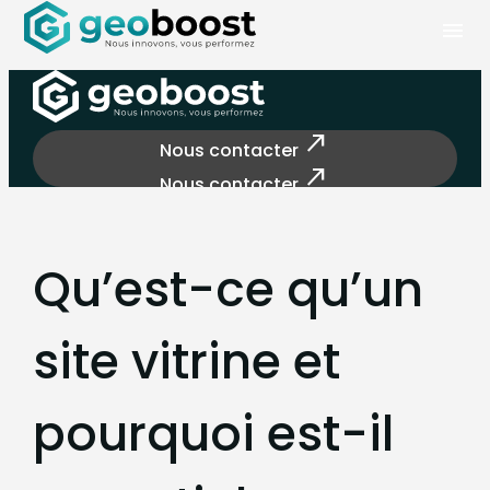
Panneau de gestion des cookies
menu
north_east
Nous contacter
north_east
Nous contacter
Qu’est-ce qu’un
site vitrine et
pourquoi est-il