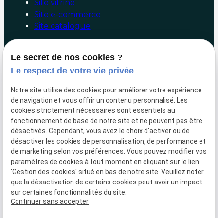
Site vitrine
Site e-commerce
Site catalogue
Booster mon site internet
Le secret de nos cookies ?
Le respect de votre vie privée
Audit/Conseil
Facebook/Google Ads
Notre site utilise des cookies pour améliorer votre expérience
Référencement naturel
de navigation et vous offrir un contenu personnalisé. Les
Marketing digital
cookies strictement nécessaires sont essentiels au
fonctionnement de base de notre site et ne peuvent pas être
Liens utiles
désactivés. Cependant, vous avez le choix d'activer ou de
désactiver les cookies de personnalisation, de performance et
de marketing selon vos préférences. Vous pouvez modifier vos
Hotline
paramètres de cookies à tout moment en cliquant sur le lien
Paiement en ligne
'Gestion des cookies' situé en bas de notre site. Veuillez noter
Mentions légales
que la désactivation de certains cookies peut avoir un impact
sur certaines fonctionnalités du site.
Politique de confidentialité
Continuer sans accepter
Gestion des cookies
Plan du site