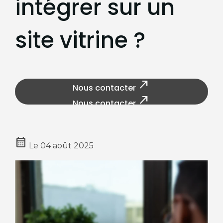
intégrer sur un
site vitrine ?
north_east
Nous contacter
north_east
Nous contacter
calendar_month
Le
04 août 2025