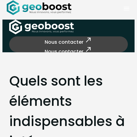
Panneau de gestion des cookies
menu
north_east
Nous contacter
north_east
Nous contacter
Quels sont les
éléments
indispensables à