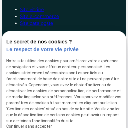
Site vitrine
Site e-commerce
Site catalogue
Booster mon site internet
Le secret de nos cookies ?
Le respect de votre vie privée
Audit/Conseil
Facebook/Google Ads
Notre site utilise des cookies pour améliorer votre expérience
Référencement naturel
de navigation et vous offrir un contenu personnalisé. Les
Marketing digital
cookies strictement nécessaires sont essentiels au
fonctionnement de base de notre site et ne peuvent pas être
Liens utiles
désactivés. Cependant, vous avez le choix d'activer ou de
désactiver les cookies de personnalisation, de performance et
de marketing selon vos préférences. Vous pouvez modifier vos
Hotline
paramètres de cookies à tout moment en cliquant sur le lien
Paiement en ligne
'Gestion des cookies' situé en bas de notre site. Veuillez noter
Mentions légales
que la désactivation de certains cookies peut avoir un impact
sur certaines fonctionnalités du site.
Politique de confidentialité
Continuer sans accepter