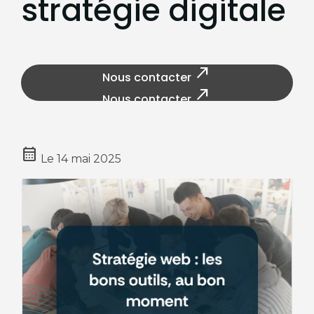
stratégie digitale
north_east
Nous contacter
north_east
Nous contacter
calendar_month
Le
14 mai 2025