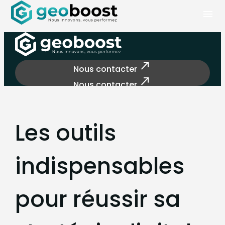
Panneau de gestion des cookies
menu
north_east
Nous contacter
north_east
Nous contacter
Les outils
indispensables
pour réussir sa